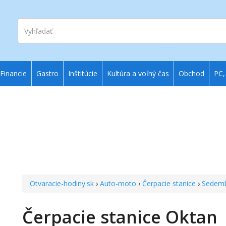
Vyhľadať
Financie
Gastro
Inštitúcie
Kultúra a voľný čas
Obchod
PC,
Otvaracie-hodiny.sk
›
Auto-moto
›
Čerpacie stanice
›
Sedemb
Čerpacie stanice Oktan