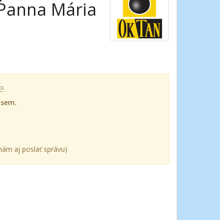
 Panna Mária
e.
 sem.
ám aj poslať správu)