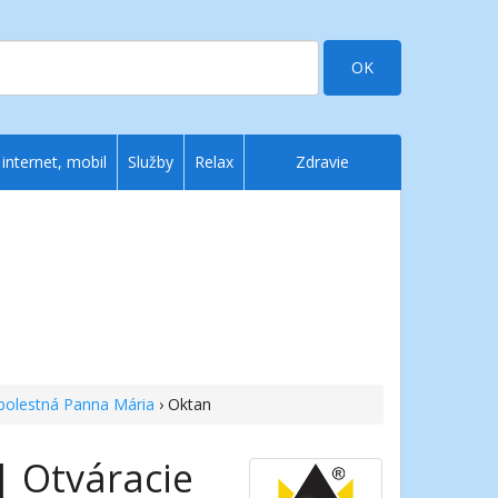
OK
 internet, mobil
Služby
Relax
Zdravie
olestná Panna Mária
› Oktan
| Otváracie