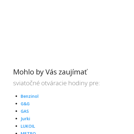
Mohlo by Vás zaujímať
sviatočné otváracie hodiny pre:
Benzinol
G&G
GAS
Jurki
LUKOIL
METRO